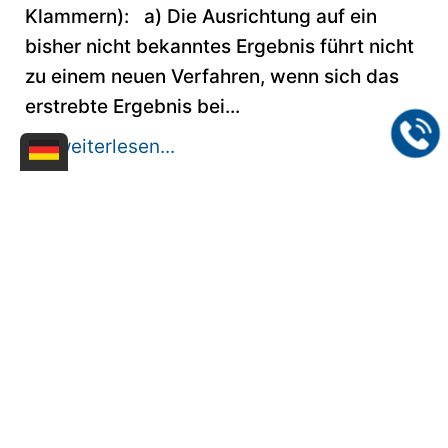
Klammern): a) Die Ausrichtung auf ein
bisher nicht bekanntes Ergebnis führt nicht
zu einem neuen Verfahren, wenn sich das
erstrebte Ergebnis bei...
>> weiterlesen...
24.09.2024
"Deep Tech Finder" für
europäische Start-Ups
Testen Sie den kostenlosen "Deep Tech
Finder" des Europäischen Patentamts. Das
kostenlose Online-Tool enthält nun die