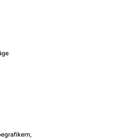
äge
egrafikern,