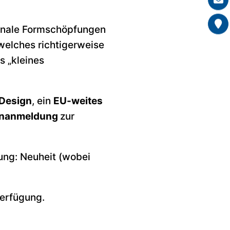
ionale Formschöpfungen
welches richtigerweise
s „kleines
Design
, ein
EU-weites
ignanmeldung
zur
ung: Neuheit (wobei
Verfügung.