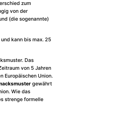
terschied zum
gig von der
und (die sogenannte)
 und kann bis max. 25
cksmuster. Das
 Zeitraum von 5 Jahren
en Europäischen Union.
hmacksmuster
gewährt
nion. Wie das
s strenge formelle