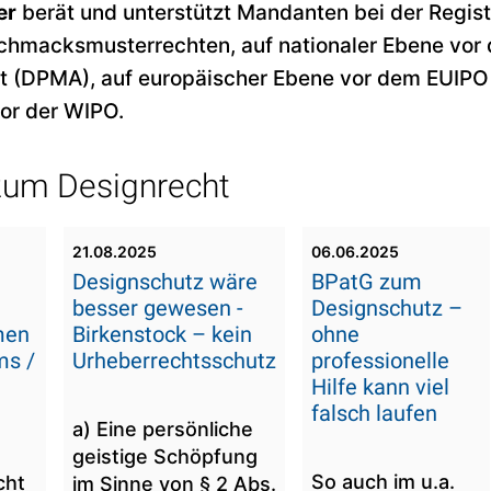
er
berät und unterstützt Mandanten bei der Regist
chmacksmusterrechten, auf nationaler Ebene vor
 (DPMA), auf europäischer Ebene vor dem EUIPO 
vor der WIPO.
zum Designrecht
21.08.2025
06.06.2025
Designschutz wäre
BPatG zum
besser gewesen -
Designschutz –
men
Birkenstock – kein
ohne
ms /
Urheberrechtsschutz
professionelle
Hilfe kann viel
falsch laufen
a) Eine persönliche
geistige Schöpfung
So auch im u.a.
cht
im Sinne von § 2 Abs.