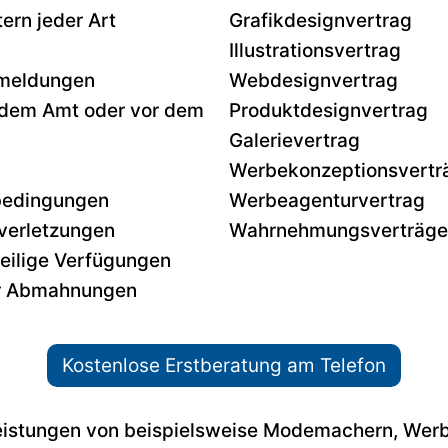
ern jeder Art
Grafikdesignvertrag
Illustrationsvertrag
meldungen
Webdesignvertrag
r dem Amt oder vor dem
Produktdesignvertrag
Galerievertrag
Werbekonzeptionsvertr
bedingungen
Werbeagenturvertrag
verletzungen
Wahrnehmungsverträge
eilige Verfügungen
er Abmahnungen
Kostenlose Erstberatung am Telefon
leistungen von beispielsweise Modemachern, Werb